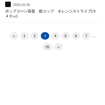
2024.02.26
ポップコーン容器 紙コップ オレンジストライプ(５
４０㏄)
…
«
1
2
3
4
5
6
7
25
»
お問合せ