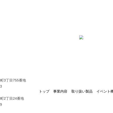
取扱製品についてのお問い合わせやご注文
業についてご相談がございましたら
お気軽にお問い合わせくだ
-24-2322
お問合せフォ
江町3丁目755番地
03
トップ
事業内容
取り扱い製品
イベント
田町2丁目24番地
99