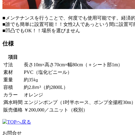
■メンテナンスを行うことで、何度でも使用可能です。経済
■誰でも簡単に設置可能！！女性2人であっという間に設置可
■凹凸でもOK！！場所を選びません
仕様
項目
寸法
長さ10m×高さ70cm×幅80cm（＋シート部1m）
素材
PVC（塩化ビニール）
重量
約35㎏
容積
約2.8ｍ³（約2800L）
カラー
オレンジ
満水時間
エンジンポンプ（1吋半ホース、ポンプ全揚程30m）使
販売価格
￥200,000／ユニット（税別）
お問合せ